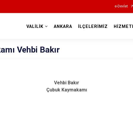
e-Devlet
VALİLİK
ANKARA
İLÇELERİMİZ
HİZMET
Valilikler
amı Vehbi Bakır
Vehbi Bakır
Çubuk Kaymakamı