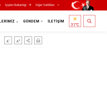
İçişleri Bakanlığı
Diğer Valilikler
LERİMİZ
GÜNDEM
İLETİŞİM
31
°C