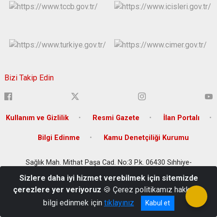
Bizi Takip Edin
Kullanım ve Gizlilik
Resmi Gazete
İlan Portalı
Bilgi Edinme
Kamu Denetçiliği Kurumu
Sağlık Mah. Mithat Paşa Cad. No:3 P.k. 06430 Sıhhiye-
Çankaya/ANKARA
Sizlere daha iyi hizmet verebilmek için sitemizde
+90 (312) 306 66 66
çerezlere yer veriyoruz
🍪 Çerez politikamız hakkında
bilgi edinmek için
tıklayınız
Kabul et