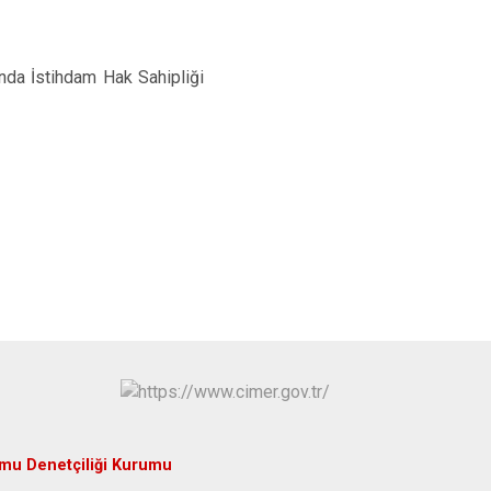
unda
İstihdam Hak Sahipliği
mu Denetçiliği Kurumu