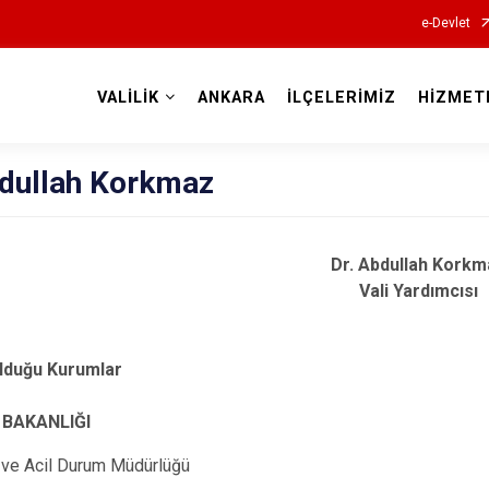
e-Devlet
VALİLİK
ANKARA
İLÇELERİMİZ
HİZMET
Valilikler
bdullah Korkmaz
Dr. Abdullah Korkm
Vali Yardımcısı
lduğu Kurumlar
İ BAKANLIĞI
t ve Acil Durum Müdürlüğü