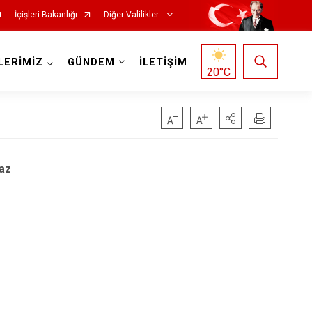
İçişleri Bakanlığı
Diğer Valilikler
LERİMİZ
GÜNDEM
İLETİŞİM
20
°C
az