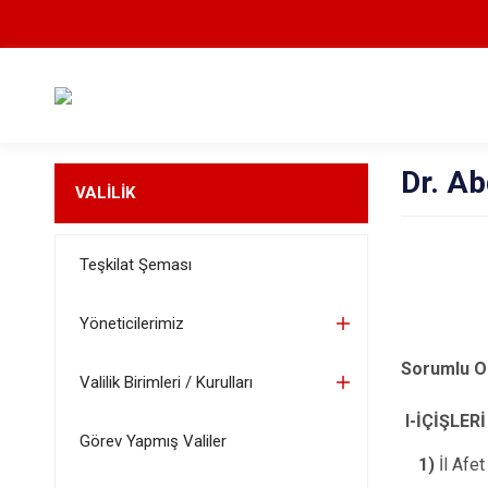
Dr. A
VALİLİK
Teşkilat Şeması
Yöneticilerimiz
Sorumlu O
Valilik Birimleri / Kurulları
I-İÇİŞLER
Görev Yapmış Valiler
1)
İl Afe