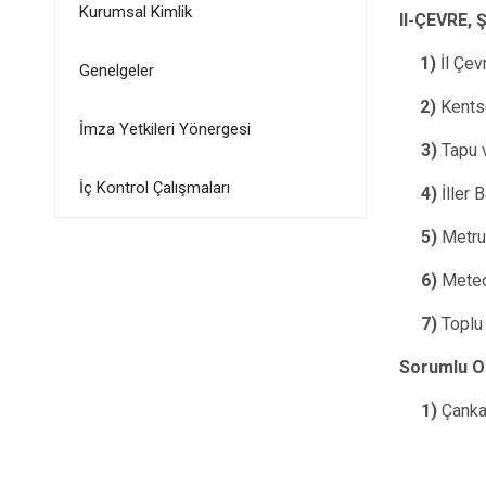
Kurumsal Kimlik
II-ÇEVRE, 
1)
İl Çev
Genelgeler
2)
Kents
İmza Yetkileri Yönergesi
3)
Tapu 
İç Kontrol Çalışmaları
4)
İller
5)
Metru
6)
Meteo
7)
Toplu 
Sorumlu Ol
1)
Çank