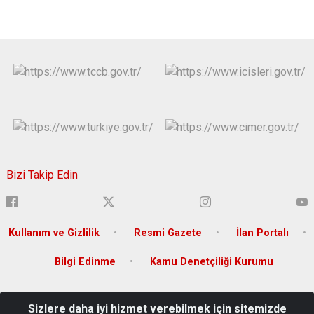
Bizi Takip Edin
Kullanım ve Gizlilik
Resmi Gazete
İlan Portalı
Bilgi Edinme
Kamu Denetçiliği Kurumu
Sağlık Mah. Mithat Paşa Cad. No:3 P.k. 06430 Sıhhiye-
Sizlere daha iyi hizmet verebilmek için sitemizde
Çankaya/ANKARA