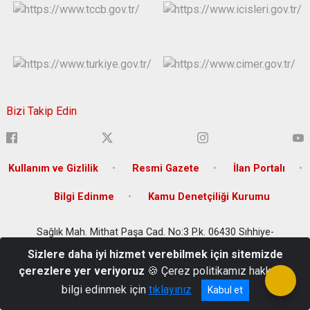
Bizi Takip Edin
Kullanım ve Gizlilik
Resmi Gazete
İlan Portalı
Bilgi Edinme
Kamu Denetçiliği Kurumu
Sağlık Mah. Mithat Paşa Cad. No:3 P.k. 06430 Sıhhiye-
Çankaya/ANKARA
Sizlere daha iyi hizmet verebilmek için sitemizde
+90 (312) 306 66 66
çerezlere yer veriyoruz
🍪 Çerez politikamız hakkında
bilgi edinmek için
tıklayınız
Kabul et