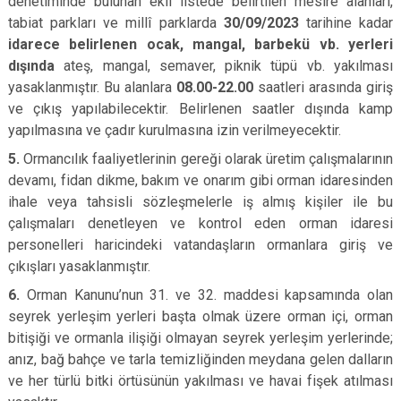
denetiminde bulunan ekli listede belirtilen mesire alanları,
tabiat parkları ve millî parklarda
30/09/2023
tarihine kadar
idarece belirlenen ocak, mangal, barbekü vb. yerleri
dışında
ateş, mangal, semaver, piknik tüpü vb. yakılması
yasaklanmıştır. Bu alanlara
08.00-22.00
saatleri arasında giriş
ve çıkış yapılabilecektir. Belirlenen saatler dışında kamp
yapılmasına ve çadır kurulmasına izin verilmeyecektir.
5.
Ormancılık faaliyetlerinin gereği olarak üretim çalışmalarının
devamı, fidan dikme, bakım ve onarım gibi orman idaresinden
ihale veya tahsisli sözleşmelerle iş almış kişiler ile bu
çalışmaları denetleyen ve kontrol eden orman idaresi
personelleri haricindeki vatandaşların ormanlara giriş ve
çıkışları yasaklanmıştır.
6.
Orman Kanunu’nun 31. ve 32. maddesi kapsamında olan
seyrek yerleşim yerleri başta olmak üzere orman içi, orman
bitişiği ve ormanla ilişiği olmayan seyrek yerleşim yerlerinde;
anız, bağ bahçe ve tarla temizliğinden meydana gelen dalların
ve her türlü bitki örtüsünün yakılması ve havai fişek atılması