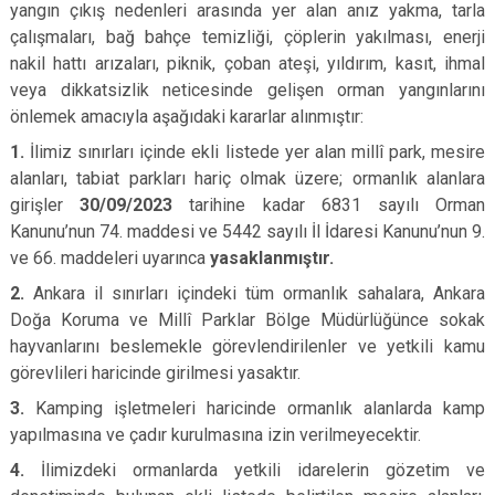
yangın çıkış nedenleri arasında yer alan anız yakma, tarla
çalışmaları, bağ bahçe temizliği, çöplerin yakılması, enerji
nakil hattı arızaları, piknik, çoban ateşi, yıldırım, kasıt, ihmal
veya dikkatsizlik neticesinde gelişen orman yangınlarını
önlemek amacıyla aşağıdaki kararlar alınmıştır:
1.
İlimiz sınırları içinde ekli listede yer alan millî park, mesire
alanları, tabiat parkları hariç olmak üzere; ormanlık alanlara
girişler
30/09/2023
tarihine kadar 6831 sayılı Orman
Kanunu’nun 74. maddesi ve 5442 sayılı İl İdaresi Kanunu’nun 9.
ve 66. maddeleri uyarınca
yasaklanmıştır.
2.
Ankara il sınırları içindeki tüm ormanlık sahalara, Ankara
Doğa Koruma ve Millî Parklar Bölge Müdürlüğünce sokak
hayvanlarını beslemekle görevlendirilenler ve yetkili kamu
görevlileri haricinde girilmesi yasaktır.
3.
Kamping işletmeleri haricinde ormanlık alanlarda kamp
yapılmasına ve çadır kurulmasına izin verilmeyecektir.
4.
İlimizdeki ormanlarda yetkili idarelerin gözetim ve